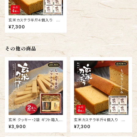
玄米カステラ半斤４個入り 送
料無料／農薬不使用・化学肥料
¥7,300
不使用、自然栽培で育った和泉
玄米
その他の商品
玄米 クッキー・2袋 ギフト箱入
玄米カステラ半斤４個入り 送
送料無料／農薬不使用・化学肥
料無料／農薬不使用・化学肥料
¥3,900
¥7,300
料不使用、自然栽培で育った和
不使用、自然栽培で育った和泉
泉玄米
玄米