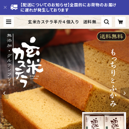
【配送についてのお知らせ】全国的にお荷物のお届け
に遅れが発生しております
玄米カステラ半斤４個入り 送料無料
／農薬不使用・化学肥料不使用、自然
栽培で育った和泉玄米 | 玄米ロール
ケーキ専門店 | オヤジのたまごループ